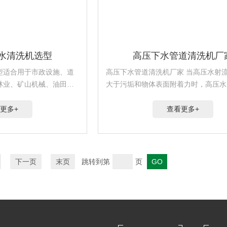
水清洗机选型
高压下水管道清洗机厂
型适合用于市政设施、道
高压下水管道清洗机厂家 当高压水射流的冲击力
林业、矿山机械、油田采
大于污垢和物体表面附着力时，高压水
管钻杆清洗、高铁电路绝
将污垢剥离，冲走，从而达到清洗物体
备及大型运输工具的清洗
适用于大型化工企业、海上钻井平台、
更多+
查看更多+
除冰除锈、仓库等场所
下一页
末页
跳转到第
页