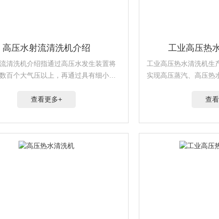
高压水射流清洗机介绍
工业高压热
流清洗机介绍指通过高压水发生装置将
工业高压热水清洗机生产商 通过调节干
数百个大气压以上，再通过具有细小孔
实现高压蒸汽、高压热
装置转换为高速的微细“水射流“的一种清
洗，去油污能力*。
是科学、经济、环保的清洁方式之一。
查看更多+
查看