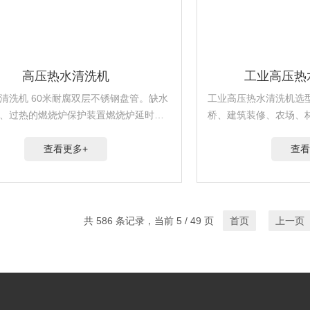
高压热水清洗机
工业高压热
清洗机 60米耐腐双层不锈钢盘管。缺水
工业高压热水清洗机选
、过热的燃烧炉保护装置燃烧炉延时启
桥、建筑装修、农场、
燃料指示器机器工作指示灯高压输送清
油作业、石油钻井、油
超过20分钟自动关机功能工作时间计数
缘子清洗、能源开采设
查看更多+
查看
）重型钢底座，重工...
和维护等。
共 586 条记录，当前 5 / 49 页
首页
上一页