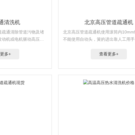
通清洗机
北京高压管道疏通机
道疏通清除管道污物及堵
北京高压管道疏通机使用滚筒内10mm
发动机或电机驱动高压柱
不能使用自动头，簧的进出靠人工用手
射流在喷头上产生的推进
器上的滚筒仓中自由拉出或推进就行了
不要将整根簧*从滚筒拉出！所以，实
更多+
查看更多+
适合疏通2米左右距离的洗手池...