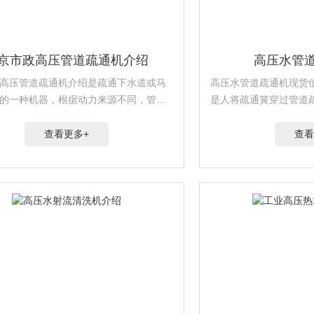
京市政高压管道疏通机介绍
高压水管
高压管道疏通机介绍是疏通下水道或马
高压水管道疏通机现货
的一种机器，根据动力来源不同，管道
是人将疏通簧穿过管道
体可分为两种：手动型管道疏通机和电
的位置后，压下加紧簧
疏通机。适用于市政.物业.饭店各种规格
疏通簧在管道中的逐步
查看更多+
查看
清洗与疏通。
道。管道疏通机上一进一