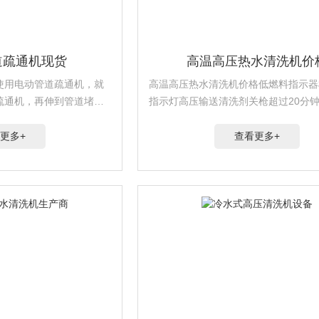
道疏通机现货
高温高压热水清洗机价
使用电动管道疏通机，就
高温高压热水清洗机价格低燃料指示器
疏通机，再伸到管道堵塞
指示灯高压输送清洗剂关枪超过20分
的押把，打开电源，通过
功能工作时间计数器（选配）重型钢底
向前甩动疏通堵塞的管
设计，可以连续8小时工作，工作寿命长
更多+
查看更多+
出有两个口。...
小时以上