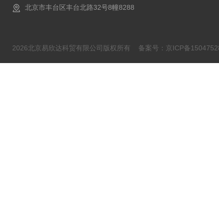
北京市丰台区丰台北路32号8幢8288
2026北京易欣达科贸有限公司版权所有
备案号：京ICP备1504752