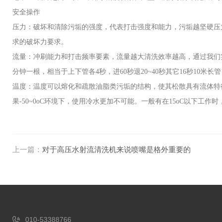
安全操作
压力：破坏和清除污垢的强度，代表打击强度和能力，污垢越坚硬压力要求越大
求的破坏力要求。
流量：冲刷能力和打击频率要素，流量越大清洗效率越高，通过我们实验
分钟一根，相当于上下管各4秒，进60秒退20~40秒其它16秒10米长
温度：温度可以熔化和疏散油脂类污垢的结构，使其松散具有流体特征便于
果-50~0oC环境下，使用冷水更加不可能。一般有在15oC以下工作时
上一篇：
对于高压水射流清洗机来说喷嘴是格外重要的
010-53388766