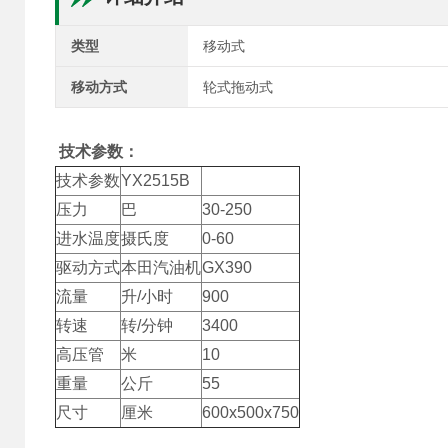
类型
移动式
移动方式
轮式拖动式
技术参数：
技术参数
YX2515B
压力
巴
30-250
进水温度
摄氏度
0-60
驱动方式
本田汽油机
GX390
流量
升/小时
900
转速
转/分钟
3400
高压管
米
10
重量
公斤
55
尺寸
厘米
600x500x750