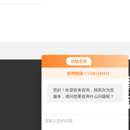
在线交流
您好！欢迎前来咨询，很高兴为您
咨询热线：13501346921
服务，请问您要咨询什么问题呢？
您好，看您停留很久了，是否找到
了需求产品，您可以直接在线与我
联系！
扫一扫联系我们
扫一