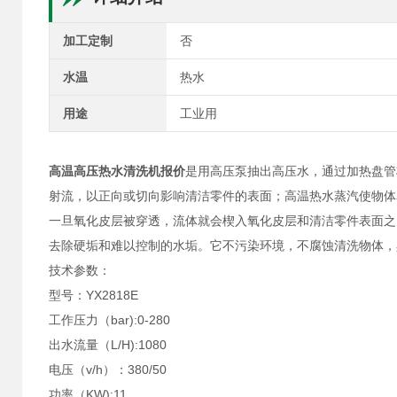
加工定制
否
水温
热水
用途
工业用
高温高压热水清洗机报价
是用高压泵抽出高压水，通过加热盘管
射流，以正向或切向影响清洁零件的表面；高温热水蒸汽使物体
一旦氧化皮层被穿透，流体就会楔入氧化皮层和清洁零件表面之
去除硬垢和难以控制的水垢。它不污染环境，不腐蚀清洗物体，
技术参数：
型号：YX2818E
工作压力（bar):0-280
出水流量（L/H):1080
电压（v/h）：380/50
功率（KW):11