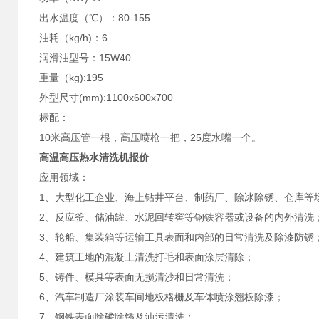
出水温度（℃）：80-155
油耗（kg/h)：6
润滑油型号：15W40
重量（kg):195
外型尺寸(mm):1100x600x700
标配：
10米高压管一根，高压喷枪一把，25度水嘴一个。
高温高压热水清洗机报价
应用领域：
1、大型化工企业、海上钻井平台、制药厂、除冰除锈、仓库等
2、反应釜、储油罐、水泥回转窖等钢铁容器或设备的内外清洗
3、轮船、集装箱等运输工具表面和内部的日常清洗及除漆防锈
4、建筑工地的混凝土清洗打毛和表面涂层清除；
5、铸件、模具等表面无损清沙和日常清洗；
6、汽车制造厂涂装车间地板格栅及车体喷涂翘板除漆；
7、钢铁表面除磷除锈及油污清洗；