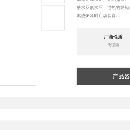
缺水及低水压、过热的燃烧
燃烧炉延时启动装置
低燃料指示器
机器工作指示灯
厂商性质
高压输送清洗剂
代理商
关枪超过20分钟自动关机功
工作时间计数器（选配）
重型钢底座，重工设计，可以
产品咨