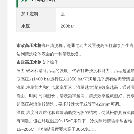
加工定制
是
水压
200bar
市政高压水枪
高压清洗机，是通过动力装置使高压柱塞泵产生高
达到清洗物体表面的一种清洗设备。
市政高压水枪
安全操作
压力:破坏和清除污垢的强度，代表打击强度和能力，污垢越坚硬压力
取高压力1400 bar运行压力1350 bar可满足几乎所有结垢
流量:冲刷能力和打击频率要素，流量越大清洗效率越高，通过我们实
洗面。时间:时间越长，清洗频率越高，清洗效率也就越好。要求2分
超高压射流旋转清洗，要求转速大于或等于420rpm可调。
温度:温度可以熔化和疏散油脂类污垢的结构，使其松散具有流体特
有问题。但在环境温度0~15oC条件下，冷洗除蜡清垢非常困难
15~20oC，但清蜡温度要求高于30oC以上。