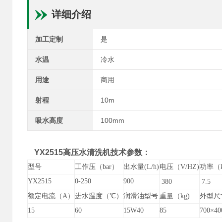
详细介绍
加工定制
是
水温
冷水
用途
商用
射程
10m
吸水高度
100mm
YX2515
高压水清洗机
技术参数：
型号
工作压（bar）
出水量(L/h)
电压（V/HZ)
功率（k
YX
2515
0-250
900
380
7.5
额定电流（A）
进水温度（℃）
润滑油型号
重量（kg)
外型尺寸
15
60
15W40
85
7
00×
40