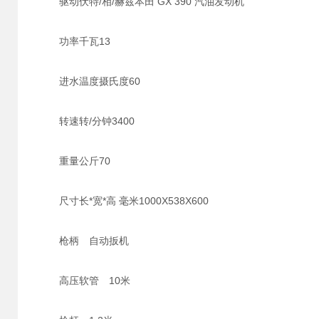
驱动伏特/相/赫兹本田 GX 390 汽油发动机
功率千瓦13
进水温度摄氏度60
转速转/分钟3400
重量公斤70
尺寸长*宽*高 毫米1000X538X600
枪柄 自动扳机
高压软管 10米