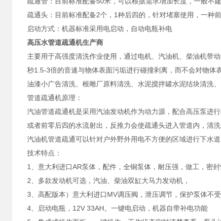
疏通管：目前标准配备50米，可以根据需求增加长度，一般不建
疏通头：目前标准配备2个，1种后四的，针对堵塞使用，一种
启动方式：机器标准采用电启动，自动电瓶补电
高压水管道疏通机生产商
主要用于高强度清洗作业使用，通过电机、汽油机、柴油机带动增
秒1.5-3倍的音速与物体表面污垢进行碰撞剥离，而不会对物
油漆小广告清洗、根雕厂原料清洗、水泥搅拌罐水泥结块清洗、
管道疏通机原理：
汽油管道疏通机是采用汽油发动机作为动力源，配合高压泵进行
或者前零后四的水流射出，反推力会使疏通头进入管道内，清洗
汽油机管道疏通可以针对户外野外用电不方便的区域进行下水道
技术特点：
1、意大利进口AR泵体，配件，全铜泵体，耐压强，做工，密封
2、多款发动机可选，汽油、柴油双缸大马力发动机，
3、高配版本）意大利进口MV调压阀，泄压调节，保护泵体不
4、启动电瓶，12V 33AH。一键电启动，机器自带补电功能