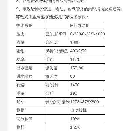
8、换热器及冷凝器的日常清洗及疏通；
9、市政给排水管道、输油、输气管路的内部清洗及疏通等。
移动式工业冷热水清洗机厂家
技术参数：
技术数据
MH 28/18
压力
巴/兆帕/PSI
0-280/0-28/0-4060
流量
升/小时
1080
驱动
伏特/相/赫兹
400/3/50
功率
千瓦
11.25
出水温度
摄氏度
155-80
进水温度
摄氏度
60
转速
转/分钟
1450
重量
公斤
190
尺寸
长*宽*高 毫米
1278X878X800
枪柄
自动扳机
高压软管
10米
枪杆
1.2米