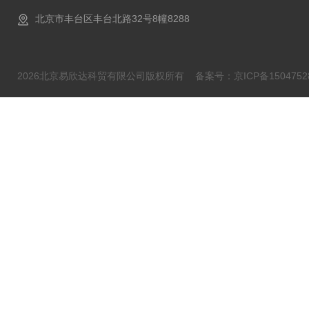
北京市丰台区丰台北路32号8幢8288
2026北京易欣达科贸有限公司版权所有
备案号：京ICP备1504752