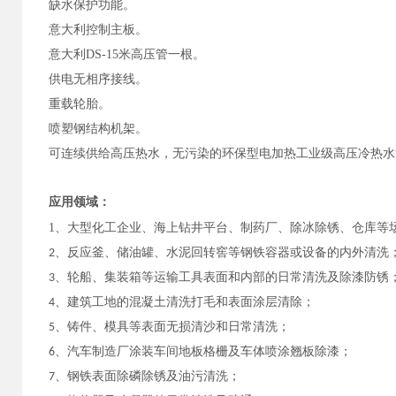
缺水保护功能。
意大利控制主板。
意大利DS-15米高压管一根。
供电无相序接线。
重载轮胎。
喷塑钢结构机架。
可连续供给高压热水，无污染的环保型电加热工业级高压冷热水
应用领域：
1
、大型化工企业、海上钻井平台、制药厂、除冰除锈、仓库等
2、反应釜、储油罐、水泥回转窖等钢铁容器或设备的内外清洗
3、轮船、集装箱等运输工具表面和内部的日常清洗及除漆防锈
4、建筑工地的混凝土清洗打毛和表面涂层清除；
5、铸件、模具等表面无损清沙和日常清洗；
6、汽车制造厂涂装车间地板格栅及车体喷涂翘板除漆；
7、钢铁表面除磷除锈及油污清洗；