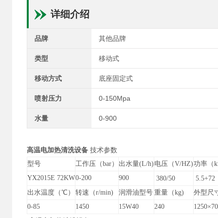
详细介绍
品牌
其他品牌
类型
移动式
移动方式
底座固定式
喷射压力
0-150Mpa
水量
0-900
高温电加热清洗设备
技术参数
型号
工作压（bar）
出水量(L/h)
电压（V/HZ)
功率（k
YX2015E 72KW
0-200
900
380/50
5.5+72
出水温度（℃）
转速（r/min)
润滑油型号
重量（kg)
外型尺寸
0-85
1450
15W40
240
1
250
×
70