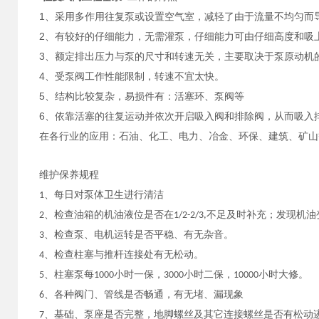
1、采用多作用往复泵或设置空气室，减轻了由于流量不均匀而
2、有较好的仔细能力，无需灌泵，仔细能力可由仔细高度和吸
3、额定排出压力与泵的尺寸和转速无关，主要取决于泵原动机
4、受泵阀工作性能限制，转速不宜太快。
5、结构比较复杂，易损件有：活塞环、泵阀等
6、依靠活塞的往复运动并依次开启吸入阀和排除阀，从而吸入
在各行业的应用：石油、化工、电力、冶金、环保、建筑、矿山
维护保养规程
1、每日对泵体卫生进行清洁
2、检查油箱的机油液位是否在1/2-2/3,不足及时补充；发现机
3、检查泵、电机运转是否平稳、有无杂音。
4、检查柱塞与推杆连接处有无松动。
5、柱塞泵每1000小时一保，3000小时二保，10000小时大修。
6、各种阀门、管线是否畅通，有无堵、漏现象
7、基础、泵座是否完整，地脚螺丝及其它连接螺丝是否有松动