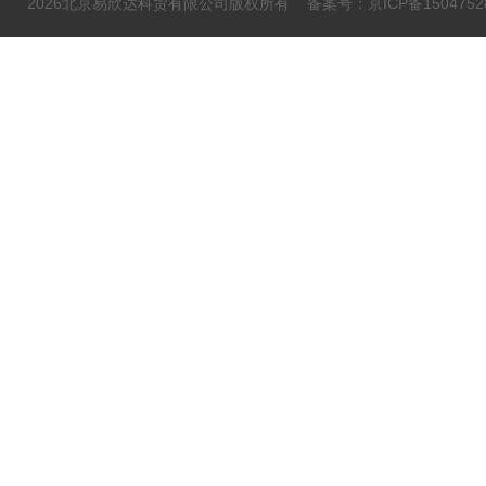
2026北京易欣达科贸有限公司版权所有
备案号：京ICP备1504752