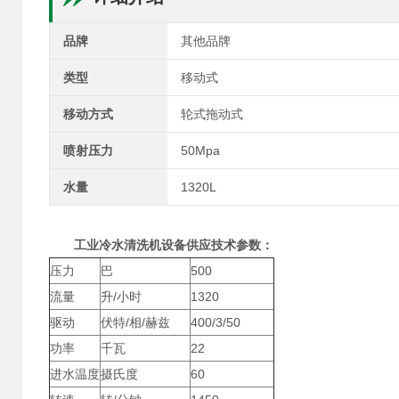
品牌
其他品牌
类型
移动式
移动方式
轮式拖动式
喷射压力
50Mpa
水量
1320L
工业冷水清洗机
设备供应
技术参数：
压力
巴
500
流量
升/小时
1320
驱动
伏特/相/赫兹
400/3/50
功率
千瓦
22
进水温度
摄氏度
60