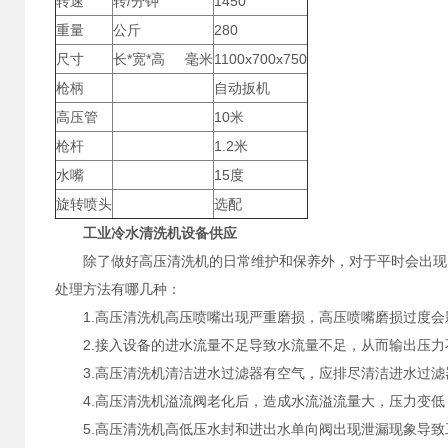
转速
转/分钟
1450
重量
公斤
280
尺寸
长*宽*高 毫米
1100x700x750
枪柄
自动扳机
高压管
10米
枪杆
1.2米
水嘴
15度
旋转喷头
选配
工业冷水清洗机设备供应
除了做好高压清洗机的日常维护和保养外，对于平时会出现的
处理方法有哪几种：
1.高压清洗机高压喷嘴出现严重磨损，高压喷嘴磨损过度会
2.接入设备的进水流量不足导致水流量不足，从而输出压力
3.高压清洗机清洁进水过滤器有空气，应排尽清洁进水过滤
4.高压清洗机溢流阀老化后，造成水流溢流量大，压力变低
5.高压清洗机高低压水封和进出水单向阀出现泄漏现象导致