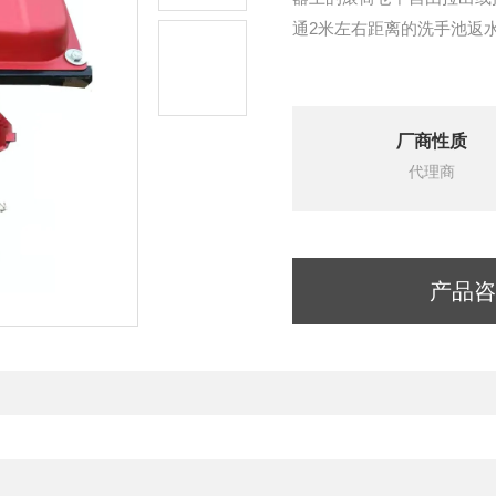
通2米左右距离的洗手池返
厂商性质
代理商
产品咨