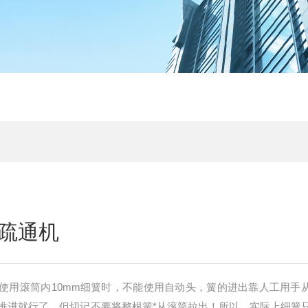
疏通机
使用滚筒内10mm细簧时，不能使用自动头，簧的进出靠人工用手
推进就行了。但切记不要将整根簧*从滚筒拉出！所以，实际上细簧