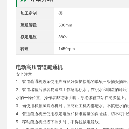
加工定制
否
疏通管径
500mm
额定电压
380v
转速
1450rpm
电动高压管道疏通机
安全注意
1、管道疏通机必须使用具有良好保护接地的单项三极插头插座
2、管道堵塞后很容易造成工作场地积水，在积水和潮湿的环境
水的干燥位置。操作者戴绝缘手套，穿绝缘鞋或站在绝缘垫上。
3、当使用和擦拭疏通机时，应防止主机内部进水。不慎进水的
4、管道疏通机应使用额定电压和标准容量的保险丝，切不可用
5、移动疏通机或拔下插头时，不得拉拔电源线。