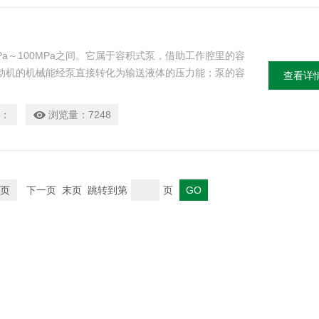
a～100MPa之间。它属于容积式泵，借助工作腔里的容
动机的机械能经泵直接转化为输送液体的压力能；泵的容
查看详
时间内的变化次数，理论上与排出压力无关。
：
浏览量：
7248
页
下一页 末页 跳转到第
页