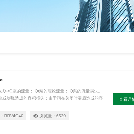
产
n式中Q泵的流量； Qt泵的理论流量； Q泵的流量损失。
缩或膨胀造成的容积损失；由于阀在关闭时滞后造成的容
查看详
的泄漏造成的容积损失；通过柱塞、活塞杆或活塞环的泄
：
RRV4G40
浏览量：
6520