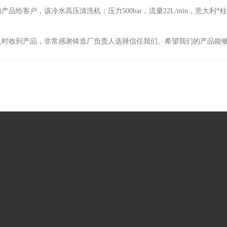
客户，该冷水高压清洗机：压力500bar，流量22L/min，意大
时收到产品，非常感谢铸造厂负责人选择信任我们。希望我们的产品能够