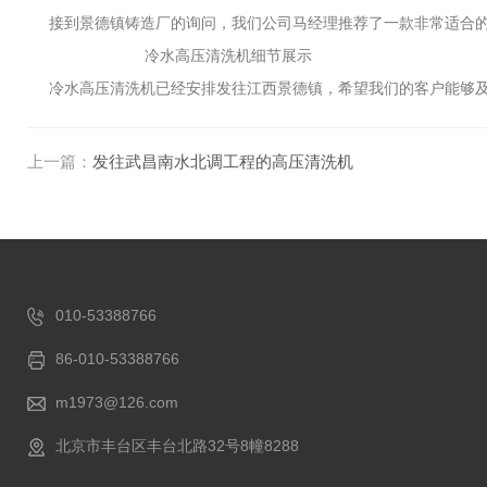
接到景德镇铸造厂的询问，我们公司马经理推荐了一款非常适合的产品给
冷水高压清洗机细节展示
冷水高压清洗机已经安排发往江西景德镇，希望我们的客户能够及
上一篇：
发往武昌南水北调工程的高压清洗机
010-53388766
86-010-53388766
m1973@126.com
北京市丰台区丰台北路32号8幢8288