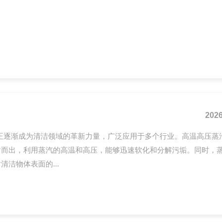
物体表面的目的。热水清洗机利用柴油加热清洗物体，冷水、热水
计精巧、便于维护的特点。适用于石油化工、机械加工、电力、汽
2026
正逐渐成为清洁领域的革新力量，广泛应用于多个行业。高温高压蒸
而出，利用蒸汽的高温和高压，能够迅速软化和分解污垢。同时，蒸
洁物体表面的...