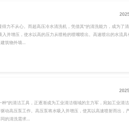
2025
显得力不从心。而超高压冷水清洗机，凭借其*的清洗能力，成为了
吸入并增压，使水以高的压力从喷枪的喷嘴喷出。高速喷出的水流具
筑物外墙...
2025
一种*的清洁工具，正逐渐成为工业清洁领域的主力军，宛如工业清
驱动高压泵工作。高压泵将水吸入并增压，使其以高速喷射而出，产
的清洗需求...