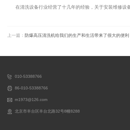
在清洗设备行业经营了十几年的经验，关于安装维修设备
上一篇：
防爆高压清洗机给我们的生产和生活带来了很大的便利
010-53388766
86-010-53388766
m1973@126.com
北京市丰台区丰台北路32号8幢8288