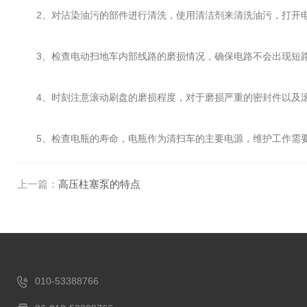
2、对沾染油污的部件进行清洗，使用清洁剂来清洗油污，打开电
3、检查电动扫地车内部线路的磨损情况，确保电路不会出现短
4、时刻注意滚动刷盘的磨损程度，对于磨损严重的密封件以及滚
5、检查电瓶的寿命，电瓶作为清扫车的主要电源，维护工作需要
上一篇：
高压柱塞泵的特点
010-53388766