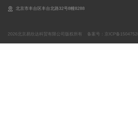
北京市丰台区丰台北路32号8幢8288
2026北京易欣达科贸有限公司版权所有
备案号：京ICP备1504752