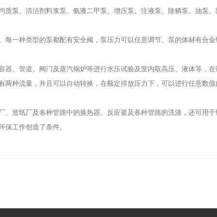
均质泵、清洁剂料浆泵、氨液二甲泵、增压泵、注液泵、除鳞泵、油泵、
每一种类型的泵都配有安全阀，泵压力可以任意调节。泵的体材有合金钢、
容器、管道、阀门及蒸汽锅炉等进行水压试验及室内取高压、液体等，在试
有两种流量，并且可以自动转换，在额定排放压力下，可以进行任意数值
厂、造纸厂及各种管路中的换热器、反应釜及各种管路的洗涤，还可用于
环保工作创造了条件。