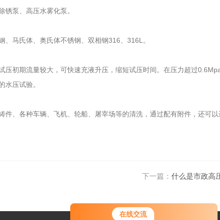
除锈泵、高压水雾化泵。
马氏体、奥氏体不锈钢、双相钢316、316L。
压初期流量较大，可快速充液升压，缩短试压时间。在压力超过0.6Mp
的水压试验。
铸件、各种车辆、飞机、轮船、屠宰场等的清洗，通过配有附件，还可以
下一篇：
什么是市政高
在线交流